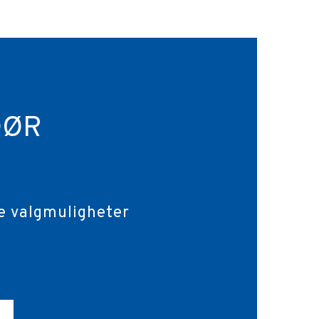
DØR
e valgmuligheter