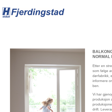
BALKONG
NORMAL 
Etter en str
som følge a
dørfabrikk, 
informere om
ben.
Vi har gjeno
produksjon 
produksjonen
drift. Lever