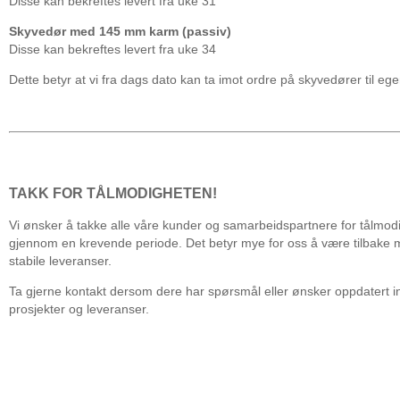
Disse kan bekreftes levert fra uke 31
Skyvedør med 145 mm karm (passiv)
Disse kan bekreftes levert fra uke 34
Dette betyr at vi fra dags dato kan ta imot ordre på skyvedører til eg
TAKK FOR TÅLMODIGHETEN!
Vi ønsker å takke alle våre kunder og samarbeidspartnere for tålmod
gjennom en krevende periode. Det betyr mye for oss å være tilbake
stabile leveranser.
Ta gjerne kontakt dersom dere har spørsmål eller ønsker oppdatert
prosjekter og leveranser.