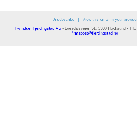
Unsubscribe
|
View this email in your browse
H-vinduet Fjerdingstad AS
- Loesdalsveien 51, 3300 Hokksund - Tlf.
firmapost@fjerdingstad.no