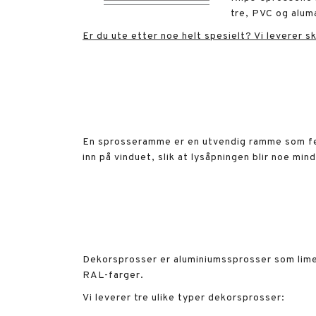
tre, PVC og aluma
Er du ute etter noe helt spesielt? Vi leverer 
En sprosseramme er en utvendig ramme som fes
inn på vinduet, slik at lysåpningen blir noe mi
Dekorsprosser er aluminiumssprosser som limes 
RAL-farger.
Vi leverer tre ulike typer dekorsprosser: