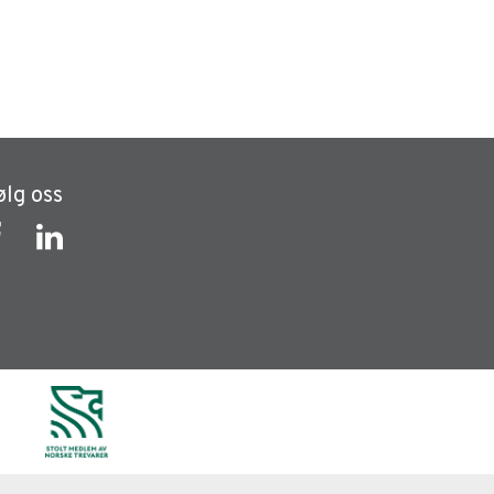
ølg oss