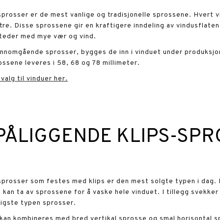
rosser er de mest vanlige og tradisjonelle sprossene. Hvert vi
 tre. Disse sprossene gir en kraftigere inndeling av vindusflat
steder med mye vær og vind.
ennomgående sprosser, bygges de inn i vinduet under produksjon.
ossene leveres i 58, 68 og 78 millimeter.
alg til vinduer her.
PÅLIGGENDE KLIPS-SPR
prosser som festes med klips er den mest solgte typen i dag. De
 kan ta av sprossene for å vaske hele vinduet. I tillegg svekke
ligste typen sprosser.
kan kombineres med bred vertikal sprosse og smal horisontal sp