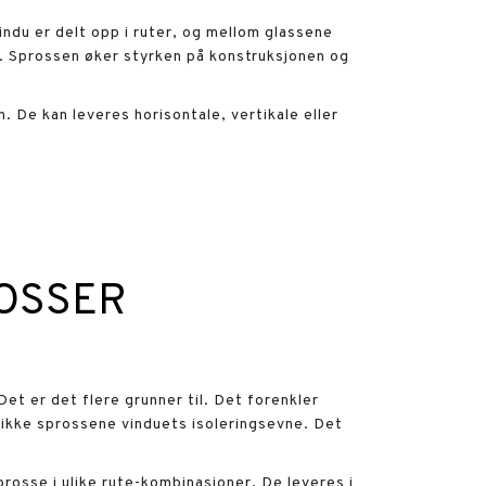
ndu er delt opp i ruter, og mellom glassene
en. Sprossen øker styrken på konstruksjonen og
 De kan leveres horisontale, vertikale eller
OSSER
t er det flere grunner til. Det forenkler
r ikke sprossene vinduets isoleringsevne. Det
rosse i ulike rute-kombinasjoner. De leveres i