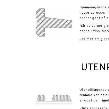
Gjennomgående sp
ligger sprosser i
passer godt på 
Når du velger gj
danne kryss. Spr
Les mer om glassv
UTEN
Utenpåliggende s
renhold ved at du
er også den rime
Klips-sprossene 