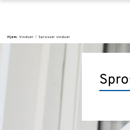
Hjem:
Vinduer
Sprosser vinduer
Spro