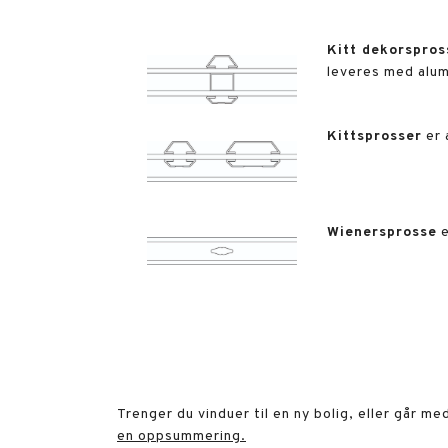
Kitt dekorspros
leveres med alumi
Kittsprosser
er 
Wienersprosse
e
Trenger du vinduer til en ny bolig, eller går m
en oppsummering.