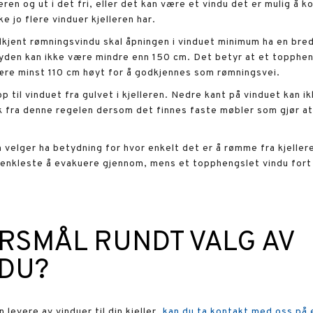
leren og ut i det fri, eller det kan være et vindu det er mulig å
ke jo flere vinduer kjelleren har.
godkjent rømningsvindu skal åpningen i vinduet minimum ha en b
den kan ikke være mindre enn 150 cm. Det betyr at et topphe
re minst 110 cm høyt for å godkjennes som rømningsvei.
p til vinduet fra gulvet i kjelleren. Nedre kant på vinduet kan
 fra denne regelen dersom det finnes faste møbler som gjør at d
an velger ha betydning for hvor enkelt det er å rømme fra kjelle
 enkleste å evakuere gjennom, mens et topphengslet vindu fort
RSMÅL RUNDT VALG AV
DU?
 levere av vinduer til din kjeller,
kan du ta kontakt med oss på 