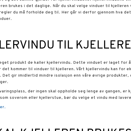
ren brukes i det daglige. Når du skal velge vinduer til kjelleren vi
egler du må forholde deg til. Her går vi derfor gjennom hva det 
induer.
LLERVINDU TIL KJELLER
et produkt de kaller kjellervindu. Dette vinduet er laget for å
det kommer til vinduer til kjelleren. Vårt kjellervindu kan for
 Det gir imidlertid mindre isolasjon enn våre øvrige produkter, 
nger.
aringsplass, der ingen skal oppholde seg lenge av gangen, er k
 som soverom eller kjellerstue, bør du velge et vindu med lavere
er.