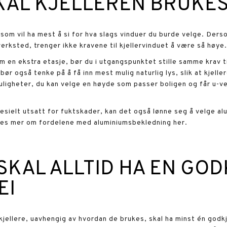
AL KJELLEREN BRUKE
 som vil ha mest å si for hva slags vinduer du burde velge. Ders
verksted, trenger ikke kravene til kjellervinduet å være så høye
m en ekstra etasje, bør du i utgangspunktet stille samme krav til
r også tenke på å få inn mest mulig naturlig lys, slik at kjelle
uligheter, du kan velge en høyde som passer boligen og får u-ver
pesielt utsatt for fuktskader, kan det også lønne seg å velge a
Les mer om fordelene med aluminiumsbekledning her.
SKAL ALLTID HA EN GO
EI
jellere, uavhengig av hvordan de brukes, skal ha minst én god