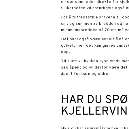
en dør som leder direkte fra kjel
Sikkerheten vil naturligvis også ø
For å tilfredsstille kravene til 
cm, og summen av bredden og høy
minimumsbredden på 70 cm må væ
Det skal også være enkelt å nå op
gulvet, men det kan gjøres unntak
opp.
Til slutt vil hvilken type vindu m
seg åpent og vil derfor være det
åpent for barn og eldre.
HAR DU SPØ
KJELLERVIN
Hvis du har spørsmål om hva vi kan