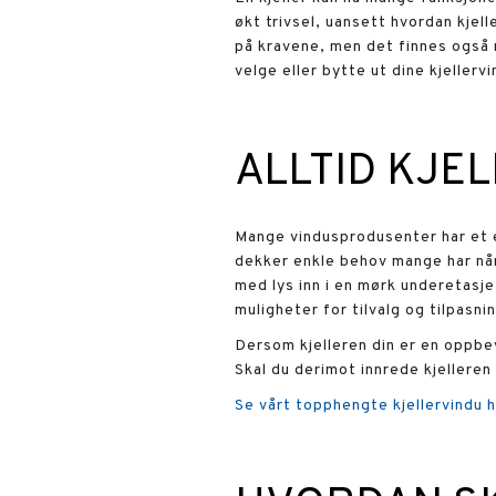
økt trivsel, uansett hvordan kjelle
på kravene, men det finnes også r
velge eller bytte ut dine kjellerv
ALLTID KJE
Mange vindusprodusenter har et eg
dekker enkle behov mange har når 
med lys inn i en mørk underetasje.
muligheter for tilvalg og tilpasni
Dersom kjelleren din er en oppbev
Skal du derimot innrede kjelleren
Se vårt topphengte kjellervindu h