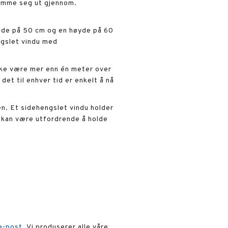
 komme seg ut gjennom.
redde på 50 cm og en høyde på 60
ngslet vindu med
 ikke være mer enn én meter over
et til enhver tid er enkelt å nå
ren. Et sidehengslet vindu holder
 kan være utfordrende å holde
e-post
. Vi produserer alle våre