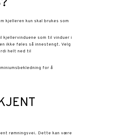
S?
om kjelleren kun skal brukes som
.
 kjellervinduene som til vinduer i
ren ikke føles så innestengt. Velg
di helt ned til
luminiumsbekledning for å
DKJENT
kjent rømningsvei. Dette kan være