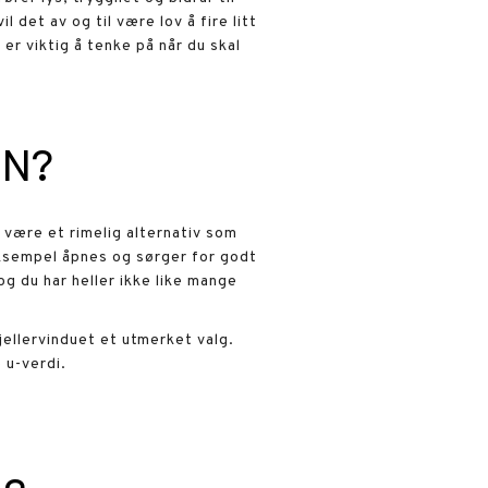
l det av og til være lov å fire litt
er viktig å tenke på når du skal
EN?
 være et rimelig alternativ som
 eksempel åpnes og sørger for godt
og du har heller ikke like mange
jellervinduet et utmerket valg.
 u-verdi.