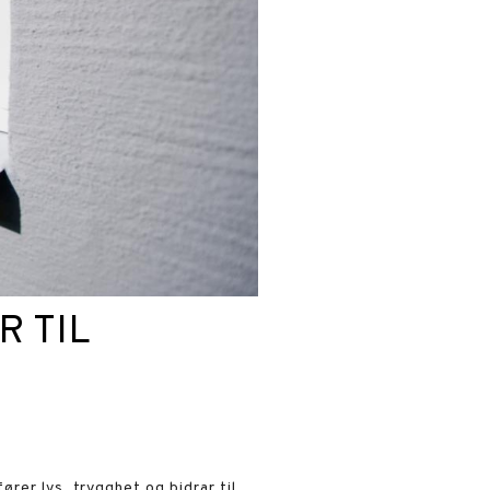
R TIL
ører lys, trygghet og bidrar til