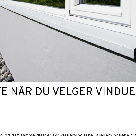
E NÅR DU VELGER VINDUE
, og det samme gjelder for kjellervinduene. Kjellervinduene tilf